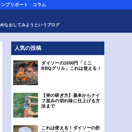
ャンプリポート
コラム
つめなおしてみようというブログ
人気の投稿
ダイソーの1000円「ミニ
BBQグリル」これは使える！
【斧の研ぎ方】基本からナイ
フ並みの切れ味に仕上げる方
法まで
これは使える！ダイソーの折