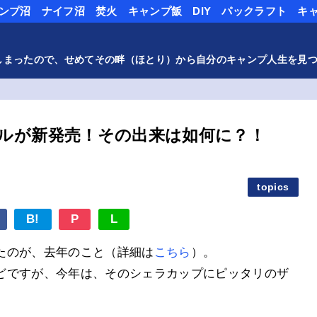
ンプ沼
ナイフ沼
焚火
キャンプ飯
DIY
パックラフト
キ
しまったので、せめてその畔（ほとり）から自分のキャンプ人生を見
ルが新発売！その出来は如何に？！
日
topics
B!
P
L
たのが、去年のこと（詳細は
こちら
）。
どですが、今年は、そのシェラカップにピッタリのザ