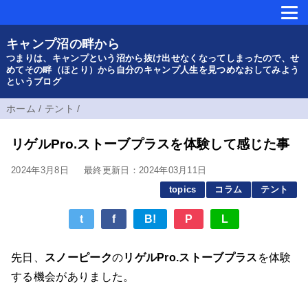
キャンプ沼の畔から
つまりは、キャンプという沼から抜け出せなくなってしまったので、せ
めてその畔（ほとり）から自分のキャンプ人生を見つめなおしてみよう
というブログ
ホーム
/
テント
/
リゲルPro.ストーブプラスを体験して感じた事
2024年3月8日
最終更新日：2024年03月11日
topics
コラム
テント
t
f
B!
P
L
先日、
スノーピーク
の
リゲルPro.ストーブプラス
を体験
する機会がありました。