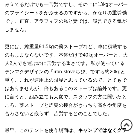
み立てるだけでも一苦労ですし、その上に13kgオーバー
のフライシートをかぶせるのですから、かなりの重労働
です。正直、アラフィフの私と妻では、設営できる気が
しません。
更には、総重量91.5kgの薪ストーブなど、車に積載する
のもままならないです。本体だけで40kgオーバーと、大
人2人でも運ぶのに苦労する重さです。私が使っている
テンマクデザインの「iron-stoveちび」ですら約20kgと
重く、これが運用上の限界と思っているので、とてもで
はありませんが、倍もあるこのストーブは論外です。更
に言うと、組み立ても大変で、スタッフの方に聞いたと
ころ、薪ストーブと煙突の接合がきっちり高さや角度を
合わさないと嵌らず、苦労するとのことでした。
最早、このテントを使う場面は、
キャンプではなくグラ