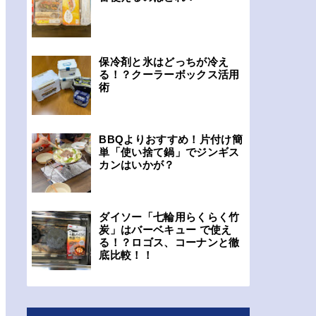
保冷剤と氷はどっちが冷え
る！？クーラーボックス活用
術
BBQよりおすすめ！片付け簡
単「使い捨て鍋」でジンギス
カンはいかが？
ダイソー「七輪用らくらく竹
炭」はバーベキュー で使え
る！？ロゴス、コーナンと徹
底比較！！