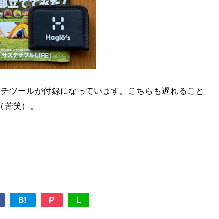
ルチツールが付録になっています。こちらも遅れること
（苦笑）。
B!
P
L