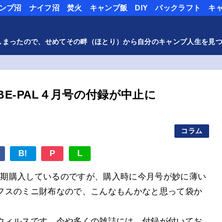
ンプ沼
ナイフ沼
焚火
キャンプ飯
DIY
パックラフト
キ
しまったので、せめてその畔（ほとり）から自分のキャンプ人生を見
E-PAL４月号の付録が中止に
日
コラム
B!
P
L
を定期購入しているのですが、購入時に今月号が妙に薄い
フスのミニ財布なので、こんなもんかなと思って袋か
。
ウィルスです。今や多くの雑誌には、付録が付いてお