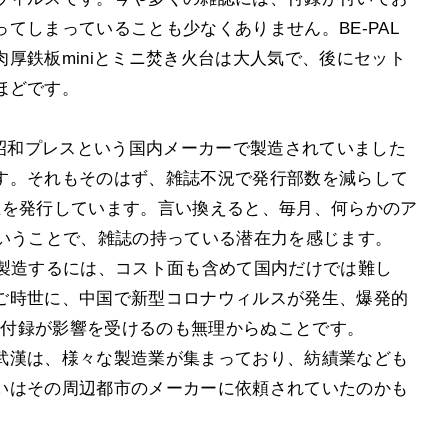
てしまっていることも少なくありません。BE-PAL
厚鉄板miniとミニ焚き火台は大人気で、後にセット
ほどです。
、昭和プレスという国内メーカーで製造されていました
す。それもそのはず、雑誌不況で発行部数を減らして
部以上を発行しています。言い換えると、毎月、何らかのア
ということで、雑誌の持っている潜在力を感じます。
を製造するには、コスト面も含めて国内だけでは難し
ご時世に、中国で新型コロナウィルスが発生、爆発的
Lの付録が影響を受けるのも無理からぬことです。
武漢は、様々な製造業が集まっており、紡績業なども
いはその周辺都市のメーカーに依頼されていたのかも