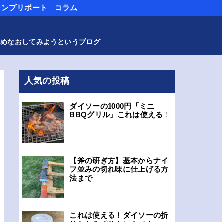
ャンプリポート
コラム
つめなおしてみようというブログ
人気の投稿
ダイソーの1000円「ミニ
BBQグリル」これは使える！
【斧の研ぎ方】基本からナイ
フ並みの切れ味に仕上げる方
法まで
これは使える！ダイソーの折