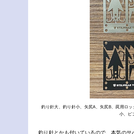
釣り針大、釣り針小、矢尻A、矢尻B、罠用ロ
小、ピ
釣り針とかも付いているので、本気のサ