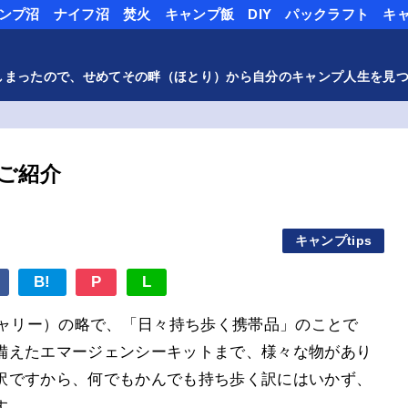
ンプ沼
ナイフ沼
焚火
キャンプ飯
DIY
パックラフト
キ
しまったので、せめてその畔（ほとり）から自分のキャンプ人生を見
ご紹介
日
キャンプtips
B!
P
L
ブリデイキャリー）の略で、「日々持ち歩く携帯品」のことで
備えたエマージェンシーキットまで、様々な物があり
訳ですから、何でもかんでも持ち歩く訳にはいかず、
す。