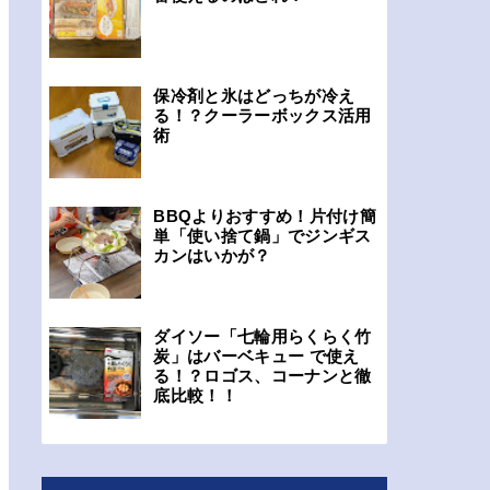
保冷剤と氷はどっちが冷え
る！？クーラーボックス活用
術
BBQよりおすすめ！片付け簡
単「使い捨て鍋」でジンギス
カンはいかが？
ダイソー「七輪用らくらく竹
炭」はバーベキュー で使え
る！？ロゴス、コーナンと徹
底比較！！