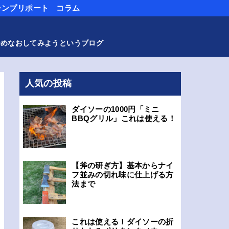
ャンプリポート
コラム
つめなおしてみようというブログ
人気の投稿
ダイソーの1000円「ミニ
BBQグリル」これは使える！
【斧の研ぎ方】基本からナイ
フ並みの切れ味に仕上げる方
法まで
これは使える！ダイソーの折