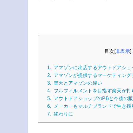
目次
[
非表示
]
1.
アマゾンに出店するアウトドアショ
2.
アマゾンが提供するマーケティング
3.
楽天とアマゾンの違い
4.
フルフィルメントを目指す楽天が打
5.
アウトドアショップのPBと今後の
6.
メーカーもマルチブランドで生き残
7.
終わりに