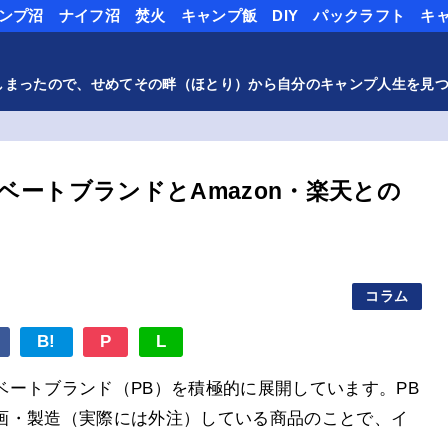
ンプ沼
ナイフ沼
焚火
キャンプ飯
DIY
パックラフト
キ
しまったので、せめてその畔（ほとり）から自分のキャンプ人生を見
ートブランドとAmazon・楽天との
コラム
B!
P
L
ートブランド（PB）を積極的に展開しています。PB
画・製造（実際には外注）している商品のことで、イ