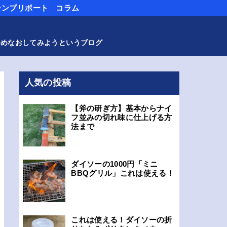
ャンプリポート
コラム
つめなおしてみようというブログ
人気の投稿
【斧の研ぎ方】基本からナイ
フ並みの切れ味に仕上げる方
法まで
ダイソーの1000円「ミニ
BBQグリル」これは使える！
これは使える！ダイソーの折