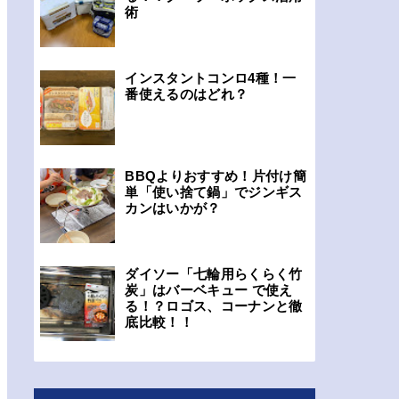
術
インスタントコンロ4種！一
番使えるのはどれ？
BBQよりおすすめ！片付け簡
単「使い捨て鍋」でジンギス
カンはいかが？
ダイソー「七輪用らくらく竹
炭」はバーベキュー で使え
る！？ロゴス、コーナンと徹
底比較！！