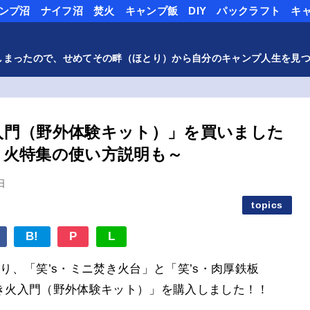
ンプ沼
ナイフ沼
焚火
キャンプ飯
DIY
パックラフト
キ
しまったので、せめてその畔（ほとり）から自分のキャンプ人生を見
火入門（野外体験キット）」を買いました
焚き火特集の使い方説明も～
日
topics
B!
P
L
通り、「笑’s・ミニ焚き火台」と「笑’s・肉厚鉄板
焚き火入門（野外体験キット）」を購入しました！！