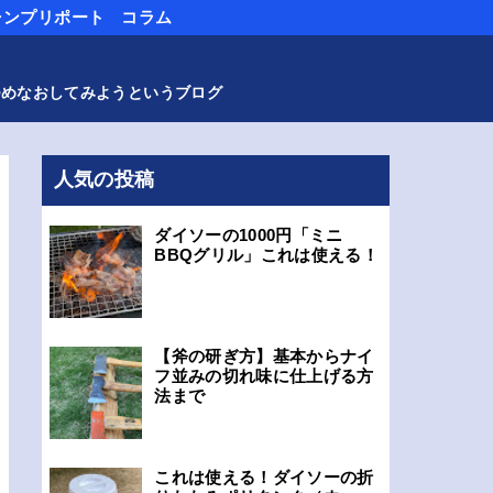
ャンプリポート
コラム
つめなおしてみようというブログ
人気の投稿
ダイソーの1000円「ミニ
BBQグリル」これは使える！
【斧の研ぎ方】基本からナイ
フ並みの切れ味に仕上げる方
法まで
これは使える！ダイソーの折