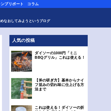
ャンプリポート
コラム
つめなおしてみようというブログ
人気の投稿
ダイソーの1000円「ミニ
BBQグリル」これは使える！
【斧の研ぎ方】基本からナイ
フ並みの切れ味に仕上げる方
法まで
これは使える！ダイソーの折