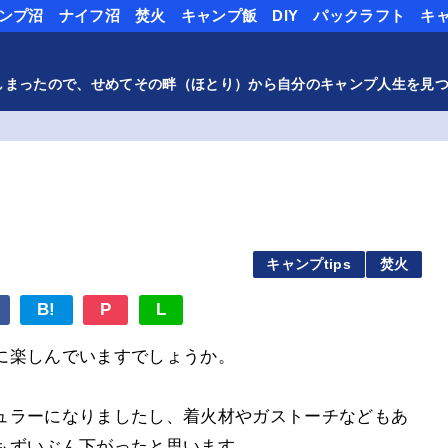
ンプ沼
ナイフ沼
焚火
キャンプ飯
DIY
パックラフト
キ
しまったので、せめてその畔（ほとり）から自分のキャンプ人生を見
日
キャンプtips
焚火
B!
P
L
に楽しんでいますでしょうか。
ュラーになりましたし、着火材やガストーチなどもあ
もずいぶん下がったと思います。