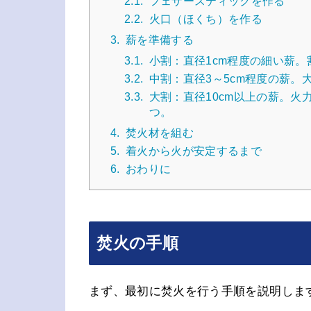
2.1.
フェザースティックを作る
2.2.
火口（ほくち）を作る
3.
薪を準備する
3.1.
小割：直径1cm程度の細い薪
3.2.
中割：直径3～5cm程度の薪
3.3.
大割：直径10cm以上の薪。
つ。
4.
焚火材を組む
5.
着火から火が安定するまで
6.
おわりに
焚火の手順
まず、最初に焚火を行う手順を説明しま