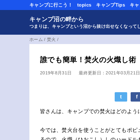
キャンプに行こう！
topics
キャンプTips
キャ
キャンプ沼の畔から
つまりは、キャンプという沼から抜け出せなくなって
ホーム
/
焚火
/
誰でも簡単！焚火の火熾し術
2019年8月31日
最終更新日：2021年03月21
t
f
皆さんは、キャンプでの焚火はどのよう
今では、焚火台を使うことがとてもポピ
るので、火熾（ひおこし）しのハードル