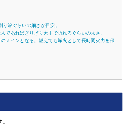
。割り箸ぐらいの細さが目安。
。大人であればぎりぎり素手で折れるぐらいの太さ。
火力のメインとなる。燃えても熾火として長時間火力を保
す。