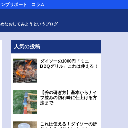
ャンプリポート
コラム
つめなおしてみようというブログ
人気の投稿
ダイソーの1000円「ミニ
BBQグリル」これは使える！
【斧の研ぎ方】基本からナイ
フ並みの切れ味に仕上げる方
法まで
これは使える！ダイソーの折