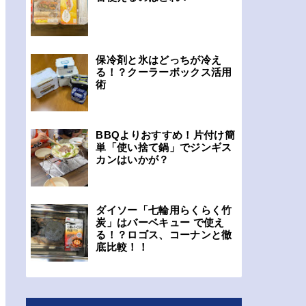
保冷剤と氷はどっちが冷え
る！？クーラーボックス活用
術
BBQよりおすすめ！片付け簡
単「使い捨て鍋」でジンギス
カンはいかが？
ダイソー「七輪用らくらく竹
炭」はバーベキュー で使え
る！？ロゴス、コーナンと徹
底比較！！