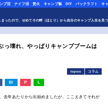
ンプ沼
ナイフ沼
焚火
キャンプ飯
DIY
パックラフト
キ
しまったので、せめてその畔（ほとり）から自分のキャンプ人生を見
ぶっ壊れ、やっぱりキャンプブームは
topics
コラム
B!
P
L
、去年あたりから出始めましたが、ここえきてそれが
。