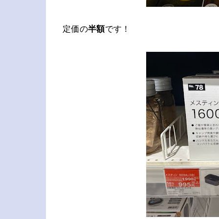
定価の
半額
です！