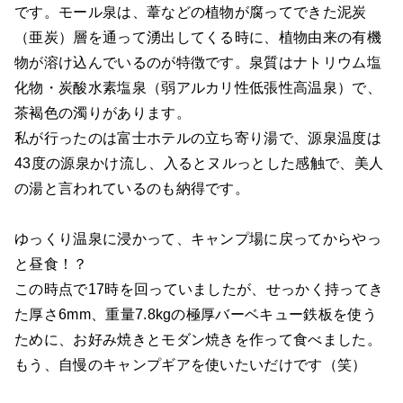
です。モール泉は、葦などの植物が腐ってできた泥炭
（亜炭）層を通って湧出してくる時に、植物由来の有機
物が溶け込んでいるのが特徴です。泉質はナトリウム塩
化物・炭酸水素塩泉（弱アルカリ性低張性高温泉）で、
茶褐色の濁りがあります。
私が行ったのは富士ホテルの立ち寄り湯で、源泉温度は
43度の源泉かけ流し、入るとヌルっとした感触で、美人
の湯と言われているのも納得です。
ゆっくり温泉に浸かって、キャンプ場に戻ってからやっ
と昼食！？
この時点で17時を回っていましたが、せっかく持ってき
た厚さ6mm、重量7.8kgの極厚バーベキュー鉄板を使う
ために、お好み焼きとモダン焼きを作って食べました。
もう、自慢のキャンプギアを使いたいだけです（笑）