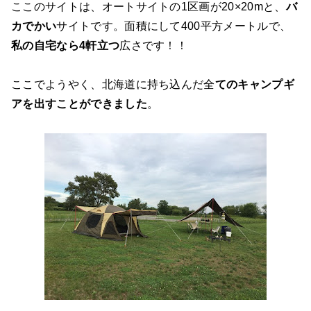
ここのサイトは、オートサイトの1区画が20×20mと、
バ
カでかい
サイトです。面積にして400平方メートルで、
私の自宅なら4軒立つ
広さです！！
ここでようやく、北海道に持ち込んだ全
てのキャンプギ
アを出すことができました
。