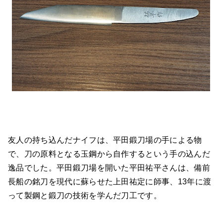
友人の持ち込んだナイフは、平田鍛刀場の手による物
で、刀の原料となる玉鋼から自作するという手の込んだ
逸品でした。平田鍛刀場を開いた平田祐平さんは、備前
長船の銘刀を現代に蘇らせた上田祐定に師事、13年に渡
って製鋼と鍛刀の技術を学んだ刀工です。