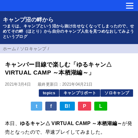
キャンプ沼の畔から
つまりは、キャンプという沼から抜け出せなくなってしまったので、せ
めてその畔（ほとり）から自分のキャンプ人生を見つめなおしてみよう
というブログ
ホーム
/
ソロキャンプ
/
キャンパー目線で楽しむ「ゆるキャン△
VIRTUAL CAMP ～本栖湖編～」
2021年3月4日
最終更新日：2021年04月21日
topics
キャンプリポート
ソロキャンプ
t
f
B!
P
L
本日、
ゆるキャン△ VIRTUAL CAMP ～本栖湖編～
が発
売となったので、早速プレイしてみました。