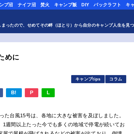
ンプ沼
ナイフ沼
焚火
キャンプ飯
DIY
パックラフト
キ
しまったので、せめてその畔（ほとり）から自分のキャンプ人生を見
ために
日
キャンプtips
コラム
B!
P
L
を襲った台風15号は、各地に大きな被害を及ぼしました。
、1週間以上たった今でも多くの地域で停電が続いてお
家屋で屋根が飛ばされるなどの被害が出ており、倒壊