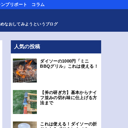
ャンプリポート
コラム
つめなおしてみようというブログ
人気の投稿
ダイソーの1000円「ミニ
BBQグリル」これは使える！
【斧の研ぎ方】基本からナイ
フ並みの切れ味に仕上げる方
法まで
これは使える！ダイソーの折