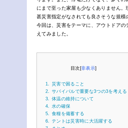
にまで至った家屋も少なくありません。
甚災害指定がなされても良さそうな規模
今回は、災害をテーマに、アウトドアの
えてみました。
目次
[
非表示
]
1.
災害で困ること
2.
サバイバルで重要な3つの3を考える
3.
体温の維持について
4.
水の確保
5.
食糧を備蓄する
6.
テントは災害時に大活躍する