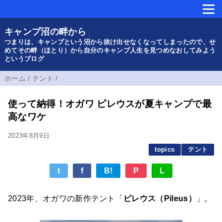
キャンプ沼の畔から
つまりは、キャンプという沼から抜け出せなくなってしまったので、せ
めてその畔（ほとり）から自分のキャンプ人生を見つめなおしてみよう
というブログ
ホーム
/
テント
/
使って納得！オガワ ピレウスが夏キャンプで最
高なワケ
2023年8月9日
topics
テント
t
f
B!
P
L
2023年、オガワの新作テント「
ピレウス（Pileus）
」。