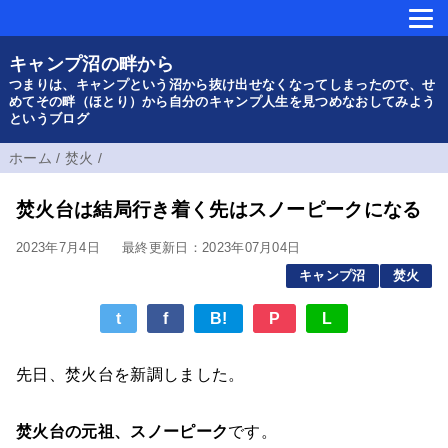
キャンプ沼の畔から
つまりは、キャンプという沼から抜け出せなくなってしまったので、せ
めてその畔（ほとり）から自分のキャンプ人生を見つめなおしてみよう
というブログ
ホーム
/
焚火
/
焚火台は結局行き着く先はスノーピークになる
2023年7月4日
最終更新日：2023年07月04日
キャンプ沼
焚火
t
f
B!
P
L
先日、焚火台を新調しました。
焚火台の元祖、スノーピーク
です。