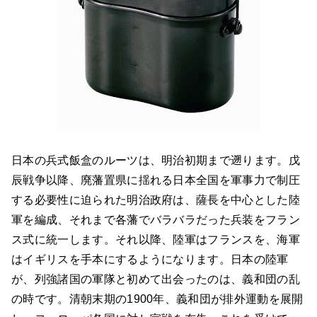
日本の兵式飯盒のルーツは、明治初期まで遡ります。戊
辰戦争以降、廃藩置県に揺れる日本全国を軍事力で制圧
する必要性に迫られた明治政府は、薩長を中心とした陸
軍を編成、それまで各藩でバラバラだった兵装をフラン
ス式に統一します。それ以降、陸軍はフランスを、海軍
はイギリスを手本にするようになります。日本の陸軍
が、列強諸国の軍隊と初めて出会ったのは、義和団の乱
の時です。清朝末期の1900年、義和団が排外運動を展開