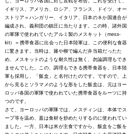
し、ヨーロッパ各国に対し宣戦を布告。これを受けて、
イギリス、アメリカ、ロシア、フランス、ドイツ、オー
ストリア＝ハンガリー、イタリア、日本の８か国連合が
編成され、義和団の鎮圧に当たります。この時、諸外国
の軍隊で使われていたアルミ製のメスキット（mess-
kit）＝携帯食器に出会った日本陸軍は、この便利な食器
に驚きます。当時は、籐や柳で編んだ弁当箱だったた
め、メスキットのような耐久性は無く、勿論調理もでき
ませんでした。この、調理もできる携帯食器を、日本陸
軍も採用し、「飯盒」と名付けたのです。ですので、上
から見るとソラマメのような形をした飯盒は、元はヨー
ロッパ各国の軍隊で使われていた携帯食器をルーツに持
つのです。
さて、ヨーロッパの軍隊では、メスティンは、本体でス
ープ等を温め、蓋は食材を炒めたりするのに使われてい
ました。一方、日本は米が主食ですから、飯盒をご飯を