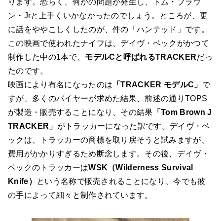
ります。恐らく、何かの問題が発生し、トム・ブラウ
ン・Jrと上手くいかなかったのでしょう。ところが、更
に話をややこしくしたのが、件の「ハンテッド」です。
この映画で使われたナイフは、デイヴ・ベックがかつて
制作した中の1本で、
モデルCと呼ばれる
TRACKER
だっ
たのです。
映画により有名になったのは
「TRACKER モデルC」
で
すが、多くのバイヤーが求めた結果、前述の通りTOPS
が製造・販売することになり、その結果
「Tom Brown J
TRACKER」
がトラッカーになった訳です。デイヴ・ベ
ックは、トラッカーの商標を取り戻そうと試みますが、
費用がかかりすぎるため断念します。その後、デイヴ・
ベックのトラッカーは
WSK（Wilderness Survival
Knife）
という名称で販売されることになり、今でも彼
の手によって細々と制作されています。