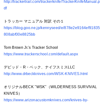
http://trackertrail.com/trackerknife/TrackerKnifeManual.p
df
トラッカー マニュアル 対訳 その１
https://blog.goo.ne.jp/kennyseed/e/878e2e9164ef91835
808abf00e8825bb
Tom Brown Jr.'s Tracker School
https://www.trackerschool.com/default.aspx
デビッド・R・ベック、ナイフスミスLLC
http://www.drbeckknives.com/WSK-KNIVES.html
オリジナルBECK "WSK"（WILDERNESS SURVIVAL
KNIVES）
https://www.arizonacustomknives.com/knives-by-