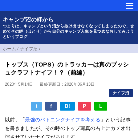
キャンプ沼の畔から
つまりは、キャンプという沼から抜け出せなくなってしまったので、せ
めてその畔（ほとり）から自分のキャンプ人生を見つめなおしてみよう
というブログ
ホーム
/
ナイフ沼
/
トップス（TOPS）のトラッカーは真のブッシ
ュクラフトナイフ！？（前編）
2020年5月14日
最終更新日：2020年06月13日
ナイフ沼
t
f
B!
P
L
以前、「
最強のバトニングナイフを考える
」という記事
を書きましたが、その時のトップ写真の右上にカメオ出
演させていたナイフがあります。